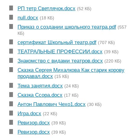
РП тетр Светлячок.docx
(52 КБ)
null.docx
(18 КБ)
Приказ о создании школьного театра.pdf
(557
КБ)
сертификат Школьный театр.pdf
(707 КБ)
ТЕАТРАЛЬНЫЕ ПРОФЕССИИ.docx
(39 КБ)
Знакомство с видами театров.docx
(220 КБ)
Сказка Сергея Михалкова Как старик корову
продавал.docx
(15 КБ)
Тема занятия.docx
(24 КБ)
Сказка Ссора.docx
(17 КБ)
Антон Павлович Чехо1.docx
(30 КБ)
Игра.docx
(22 КБ)
Ревизор.docx
(39 КБ)
Ревизор.docx
(39 КБ)