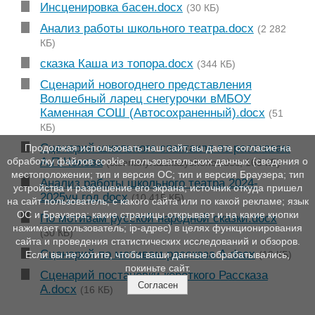
Инсценировка басен.docx
(30 КБ)
Анализ работы школьного театра.docx
(2 282
КБ)
сказка Каша из топора.docx
(344 КБ)
Сценарий новогоднего представления
Волшебный ларец снегурочки вМБОУ
Каменная СОШ (Автосохраненный).docx
(51
КБ)
Сценарий школьного спектакля по рассказам
Продолжая использовать наш сайт, вы даете согласие на
А.П.Чехова
обработку файлов cookie, пользовательских данных (сведения о
(stsenariyrazskazychehov.doc, 163 КБ)
местоположении; тип и версия ОС; тип и версия Браузера; тип
Анализ работы школьного театра 2024-
устройства и разрешение его экрана; источник откуда пришел
2025уч.год.docx
(10 415 КБ)
на сайт пользователь; с какого сайта или по какой рекламе; язык
ОС и Браузера; какие страницы открывает и на какие кнопки
По мотивам русской народной сказки.docx
нажимает пользователь; ip-адрес) в целях функционирования
(30 КБ)
сайта и проведения статистических исследований и обзоров.
Сценарий по мотивам рассказа А.docx
(19 КБ)
Если вы не хотите, чтобы ваши данные обрабатывались,
покиньте сайт.
Сценарий постановки короткого Рассказа
Согласен
А.docx
(16 КБ)