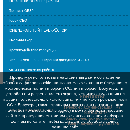
Штаб воспитательной работы
Предмет ОБЗР
Герои СВО
ЮИД "ШКОЛЬНЫЙ ПЕРЕКРЁСТОК"
Школьный хор
Противодействие коррупции
Эксперимент по расширению доступности СПО
Антинаркотическая работа
Продолжая использовать наш сайт, вы даете согласие на
ТОР "Моя школа"
обработку файлов cookie, пользовательских данных (сведения о
местоположении; тип и версия ОС; тип и версия Браузера; тип
устройства и разрешение его экрана; источник откуда пришел
контакты
на сайт пользователь; с какого сайта или по какой рекламе; язык
ОС и Браузера; какие страницы открывает и на какие кнопки
Телефон : администрация +7
МБОУ Каменная СОШ
нажимает пользователь; ip-адрес) в целях функционирования
928 216-13-47
сайта и проведения статистических исследований и обзоров.
Адрес электронной почты :
Если вы не хотите, чтобы ваши данные обрабатывались,
Kamennayasosh@yandex.ru
покиньте сайт.