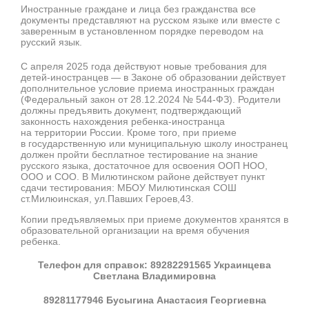
Иностранные граждане и лица без гражданства все
документы представляют на русском языке или вместе с
заверенным в установленном порядке переводом на
русский язык.
С апреля 2025 года действуют новые требования для
детей-иностранцев — в Законе об образовании действует
дополнительное условие приема иностранных граждан
(Федеральный закон от 28.12.2024 № 544-ФЗ). Родители
должны предъявить документ, подтверждающий
законность нахождения ребенка-иностранца
на территории России. Кроме того, при приеме
в государственную или муниципальную школу иностранец
должен пройти бесплатное тестирование на знание
русского языка, достаточное для освоения ООП НОО,
ООО и СОО. В Милютинском районе действует пункт
сдачи тестирования: МБОУ Милютинская СОШ
ст.Милюинская, ул.Павших Героев,43.
Копии предъявляемых при приеме документов хранятся в
образовательной организации на время обучения
ребенка.
Телефон для справок: 89282291565 Украинцева
Светлана Владимировна
89281177946 Бусыгина Анастасия Георгиевна