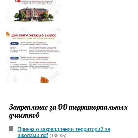
Закрепление за ОО территориальных
участков
Приказ о закрепллении территорий за
школами.pdf
(139 КБ)