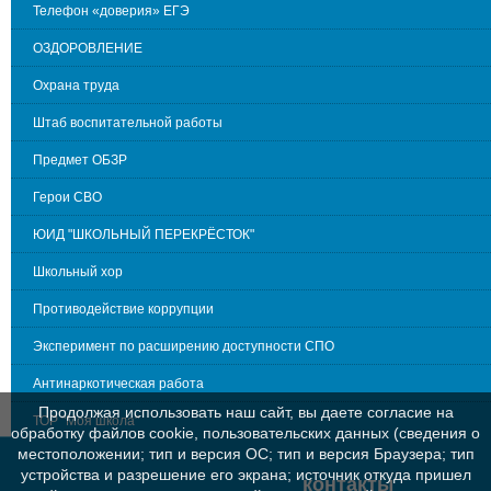
Телефон «доверия» ЕГЭ
ОЗДОРОВЛЕНИЕ
Охрана труда
Штаб воспитательной работы
Предмет ОБЗР
Герои СВО
ЮИД "ШКОЛЬНЫЙ ПЕРЕКРЁСТОК"
Школьный хор
Противодействие коррупции
Эксперимент по расширению доступности СПО
Антинаркотическая работа
Продолжая использовать наш сайт, вы даете согласие на
ТОР "Моя школа"
обработку файлов cookie, пользовательских данных (сведения о
местоположении; тип и версия ОС; тип и версия Браузера; тип
устройства и разрешение его экрана; источник откуда пришел
контакты