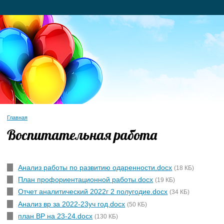
Главная
Воспитательная работа
Анализ работы по развитию одаренности.docx
(18 КБ)
План профориентационной работы.docx
(19 КБ)
Отчет аналитический 2022г 2 полугодие.docx
(34 КБ)
Анализ вр за 2022-23уч год.docx
(50 КБ)
план ВР на 23-24.docx
(130 КБ)