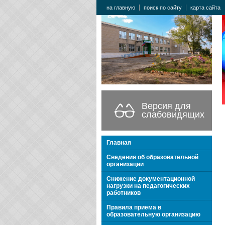
на главную
поиск по сайту
карта сайта
Версия для
слабовидящих
Главная
Сведения об образовательной
организации
Снижение документационной
нагрузки на педагогических
работников
Правила приема в
образовательную организацию