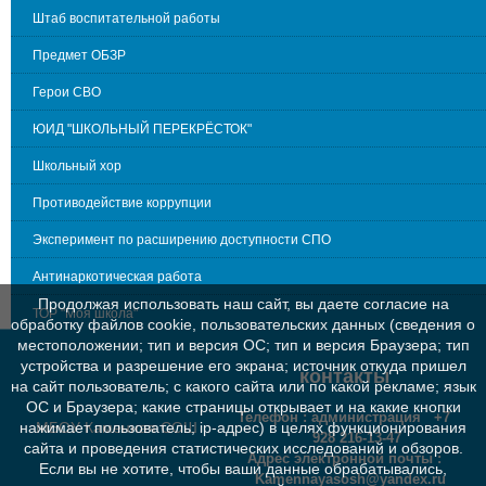
Штаб воспитательной работы
Предмет ОБЗР
Герои СВО
ЮИД "ШКОЛЬНЫЙ ПЕРЕКРЁСТОК"
Школьный хор
Противодействие коррупции
Эксперимент по расширению доступности СПО
Антинаркотическая работа
Продолжая использовать наш сайт, вы даете согласие на
ТОР "Моя школа"
обработку файлов cookie, пользовательских данных (сведения о
местоположении; тип и версия ОС; тип и версия Браузера; тип
устройства и разрешение его экрана; источник откуда пришел
контакты
на сайт пользователь; с какого сайта или по какой рекламе; язык
ОС и Браузера; какие страницы открывает и на какие кнопки
Телефон : администрация +7
МБОУ Каменная СОШ
нажимает пользователь; ip-адрес) в целях функционирования
928 216-13-47
сайта и проведения статистических исследований и обзоров.
Адрес электронной почты :
Если вы не хотите, чтобы ваши данные обрабатывались,
Kamennayasosh@yandex.ru