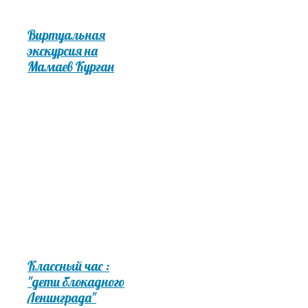
Виртуальная
экскурсия на
Мамаев Курган
Классный час :
"дети блокадного
Ленинграда"