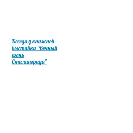
Беседа у книжной
выставки "Вечный
огонь
Сталинграда"