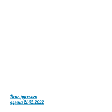
называлось "
Снежная королева".
Участники
представления все
учащиеся школы от
1 до 11 класса.
День русского
языка 21.02.2022