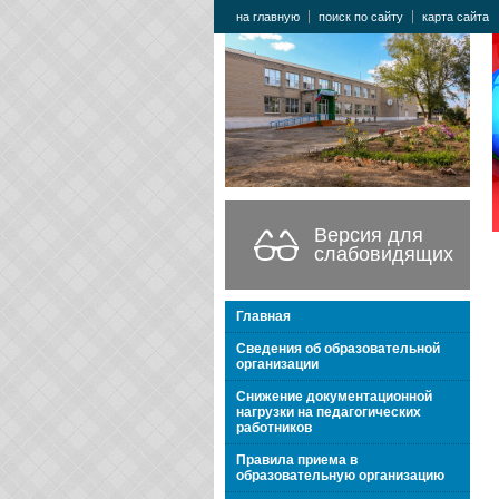
на главную
поиск по сайту
карта сайта
Версия для
слабовидящих
Главная
Сведения об образовательной
организации
Снижение документационной
нагрузки на педагогических
работников
Правила приема в
образовательную организацию