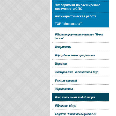
Эксперимент по расширению
доступности СПО
Антинаркотическая работа
ТОР "Моя школа"
Общая информация о центре "Точка
роста"
Документы
Образовательные программы
Педагоги
Материально - техническая база
Режим занятий
Мероприятия
Дополнительная информация
Обратная связь
Кружок "Юный исследователь"