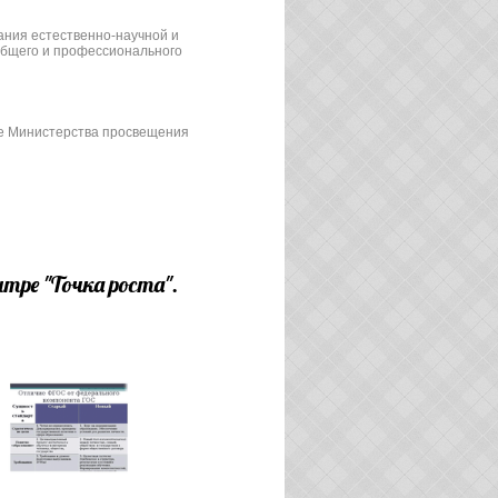
ния естественно-научной и
общего и профессионального
е Министерства просвещения
тре "Точка роста".