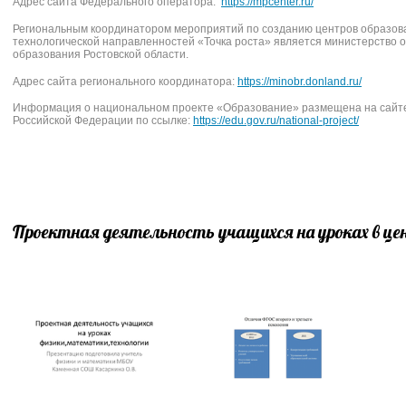
Адрес сайта Федерального оператора:
https://mpcenter.ru/
Региональным координатором мероприятий по созданию центров образова
технологической направленностей «Точка роста» является министерство 
образования Ростовской области.
Адрес сайта регионального координатора:
https://minobr.donland.ru/
Информация о национальном проекте «Образование» размещена на сайт
Российской Федерации по ссылке:
https://edu.gov.ru/national-project/
Проектная деятельность учащихся на уроках в цен