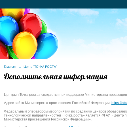
Главная
→
Центр "ТОЧКА РОСТА"
Дополнительная информация
Центры «Точка роста» создаются при поддержке Министерства просвещен
Адрес сайта Министерства просвещения Российской Федерации:
https://edu
Федеральным оператором мероприятий по созданию центров образования
технологической направленностей «Точка роста» является ФГАУ «Центр п
Министерства просвещения Российской Федерации».